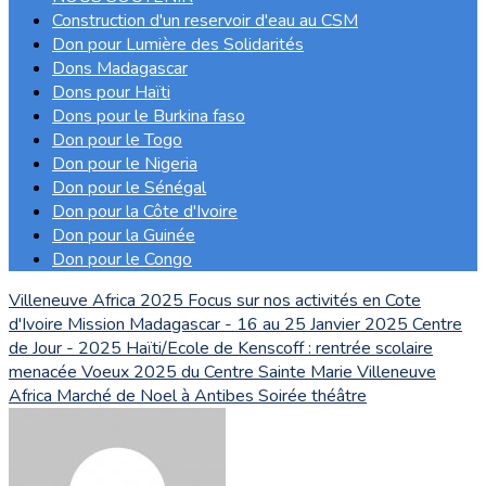
Construction d'un reservoir d'eau au CSM
Don pour Lumière des Solidarités
Dons Madagascar
Dons pour Haïti
Dons pour le Burkina faso
Don pour le Togo
Don pour le Nigeria
Don pour le Sénégal
Don pour la Côte d'Ivoire
Don pour la Guinée
Don pour le Congo
Villeneuve Africa 2025
Focus sur nos activités en Cote
d'Ivoire
Mission Madagascar - 16 au 25 Janvier 2025
Centre
de Jour - 2025
Haïti/Ecole de Kenscoff : rentrée scolaire
menacée
Voeux 2025 du Centre Sainte Marie
Villeneuve
Africa
Marché de Noel à Antibes
Soirée théâtre