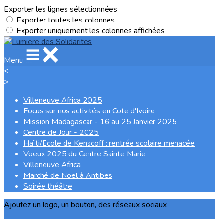
Exporter les lignes sélectionnées
Exporter toutes les colonnes
Exporter uniquement les colonnes affichées
Menu
<
>
Villeneuve Africa 2025
Focus sur nos activités en Cote d'Ivoire
Mission Madagascar - 16 au 25 Janvier 2025
Centre de Jour - 2025
Haïti/Ecole de Kenscoff : rentrée scolaire menacée
Voeux 2025 du Centre Sainte Marie
Villeneuve Africa
Marché de Noel à Antibes
Soirée théâtre
Ajoutez un logo, un bouton, des réseaux sociaux