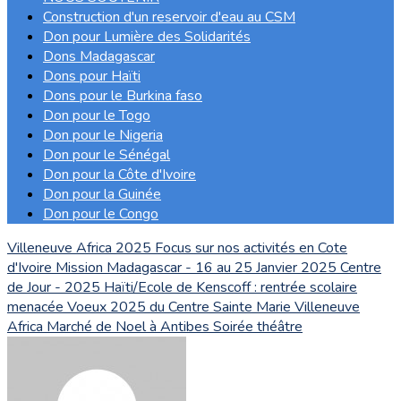
Construction d'un reservoir d'eau au CSM
Don pour Lumière des Solidarités
Dons Madagascar
Dons pour Haïti
Dons pour le Burkina faso
Don pour le Togo
Don pour le Nigeria
Don pour le Sénégal
Don pour la Côte d'Ivoire
Don pour la Guinée
Don pour le Congo
Villeneuve Africa 2025
Focus sur nos activités en Cote
d'Ivoire
Mission Madagascar - 16 au 25 Janvier 2025
Centre
de Jour - 2025
Haïti/Ecole de Kenscoff : rentrée scolaire
menacée
Voeux 2025 du Centre Sainte Marie
Villeneuve
Africa
Marché de Noel à Antibes
Soirée théâtre