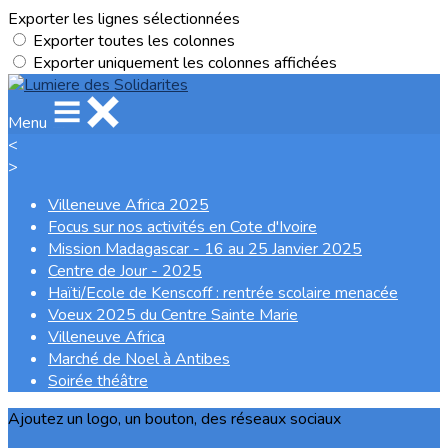
Exporter les lignes sélectionnées
Exporter toutes les colonnes
Exporter uniquement les colonnes affichées
Menu
<
>
Villeneuve Africa 2025
Focus sur nos activités en Cote d'Ivoire
Mission Madagascar - 16 au 25 Janvier 2025
Centre de Jour - 2025
Haïti/Ecole de Kenscoff : rentrée scolaire menacée
Voeux 2025 du Centre Sainte Marie
Villeneuve Africa
Marché de Noel à Antibes
Soirée théâtre
Ajoutez un logo, un bouton, des réseaux sociaux