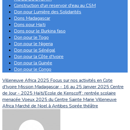
Construction d'un reservoir d'eau au CSM
Don pour Lumière des Solidarités
Dons Madagascar
Dons pour Haïti
Dons pour le Burkina faso
Don pour le Togo
Don pour le Nigeria
Don pour le Sénégal
Don pour la Côte d'Ivoire
Don pour la Guinée
Don pour le Congo
Villeneuve Africa 2025
Focus sur nos activités en Cote
d'Ivoire
Mission Madagascar - 16 au 25 Janvier 2025
Centre
de Jour - 2025
Haïti/Ecole de Kenscoff : rentrée scolaire
menacée
Voeux 2025 du Centre Sainte Marie
Villeneuve
Africa
Marché de Noel à Antibes
Soirée théâtre