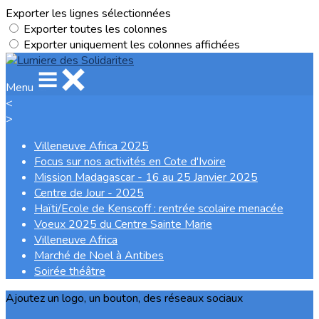
Exporter les lignes sélectionnées
Exporter toutes les colonnes
Exporter uniquement les colonnes affichées
Menu
<
>
Villeneuve Africa 2025
Focus sur nos activités en Cote d'Ivoire
Mission Madagascar - 16 au 25 Janvier 2025
Centre de Jour - 2025
Haïti/Ecole de Kenscoff : rentrée scolaire menacée
Voeux 2025 du Centre Sainte Marie
Villeneuve Africa
Marché de Noel à Antibes
Soirée théâtre
Ajoutez un logo, un bouton, des réseaux sociaux