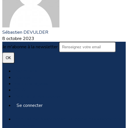
Sébastien DEVULDER
8 octobre 2023
Je m'abonne à la newsletter
OK
Plan du site
Licences
Mentions légales
CGUV
Paramétrer vos cookies
Se connecter
Propulsé par AssoConnect, le logiciel des associations
Caritatives