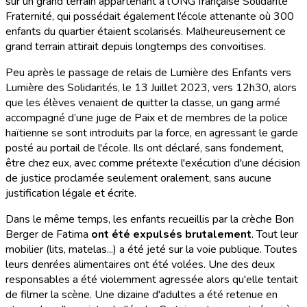
sur un grand terrain appartenant à l’ONG française Solidarité
Fraternité, qui possédait également l’école attenante où 300
enfants du quartier étaient scolarisés. Malheureusement ce
grand terrain attirait depuis longtemps des convoitises.
Peu après le passage de relais de Lumière des Enfants vers
Lumière des Solidarités, le 13 Juillet 2023, vers 12h30, alors
que les élèves venaient de quitter la classe, un gang armé
accompagné d’une juge de Paix et de membres de la police
haïtienne se sont introduits par la force, en agressant le garde
posté au portail de l'école. Ils ont déclaré, sans fondement,
être chez eux, avec comme prétexte l'exécution d'une décision
de justice proclamée seulement oralement, sans aucune
justification légale et écrite.
Dans le même temps, les enfants recueillis par la crèche Bon
Berger de Fatima
ont été expulsés brutalement
. Tout leur
mobilier (lits, matelas...) a été jeté sur la voie publique. Toutes
leurs denrées alimentaires ont été volées. Une des deux
responsables a été violemment agressée alors qu'elle tentait
de filmer la scène. Une dizaine d'adultes a été retenue en